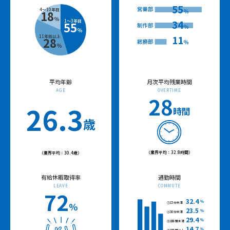
55
4〜10年目
％
18
％
34
1〜3年目
55
％
％
11
11年目以上
28
％
％
平均年齢
月次平均残業時間
AGE
OVERTIME
28
26.3
時間
歳
（業界平均：32.8時間）
（業界平均：30.4歳）
有給休暇取得率
通勤時間
LEAVE
COMMUTE
72
32.4
％
％
①15分未満
23.5
％
②30分未満
29.4
％
③1時間未満
14.7
％