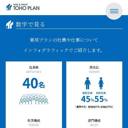
数字で見る
東邦プランの社員や仕事について
インフォグラフィックでご紹介します。
社員数
男女比
EMPLOYEES
GENDER
40
名
男性社員
女性社員
45
55
％
％
（業界平均：男性約65% 女性約35%）
年次構成
部門構成
TENURE
ROLES