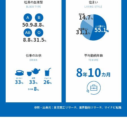
社員の血液型
住まい
BLOOD TYPE
LIVING STYLE
持ち家
14.7
％
50.9
8.8
％
％
一人暮らし
55.1
実家暮らし
31.1
％
％
8.8
31.5
％
％
仕事のお供
平均勤続年数
DRINK
TENURE
8
10
年
カ月
コーヒー
お茶
ジュース
33
33
26
％
％
％
8
その他
％
参照・出典元：東京商工リサーチ、業界動向リサーチ、マイナビ転職