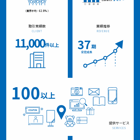
④1時間以上
（業界平均：62.8% ）
取引実績数
業績推移
CLIENT
REVENUE
11,000
37
件以上
期
安定成長
100
以上
提供サービス
SERVICES